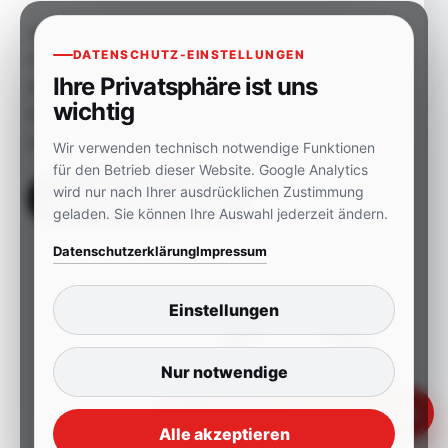
Auf Wunsch prüfen wir während der
DATENSCHUTZ-EINSTELLUNGEN
Präsenzschulung Ihre Notfalltasche oder
Ihre Privatsphäre ist uns
Ihren Notfallkoffer. Sie erhalten klare
wichtig
Empfehlungen zu Aufbau, Inhalt und
sinnvoller Sortierung.
Wir verwenden technisch notwendige Funktionen
für den Betrieb dieser Website. Google Analytics
wird nur nach Ihrer ausdrücklichen Zustimmung
Notfalltasche ansehen
geladen. Sie können Ihre Auswahl jederzeit ändern.
Datenschutzerklärung
Impressum
Einstellungen
Nur notwendige
Termin anfragen
Alle akzeptieren